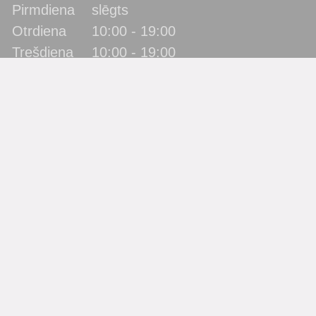
Pirmdiena
slēgts
Otrdiena
10:00 - 19:00
Trešdiena
10:00 - 19:00
Ceturtdiena
10:00 - 19:00
Piektdiena
10:00 - 19:00
Sestdiena
10:00 - 17:00
Svētdiena
slēgts
Katra mēneša pēdējā piektdiena - metodiskā diena!
(bibliotēka lietotājus neapkalpo)
Filiāles
Bērnu bibliotēka “Zīlīte”
Gaismas bibliotēka
Jaunbūves bibliotēka