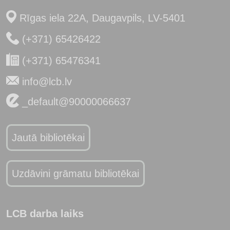
Rīgas iela 22A, Daugavpils, LV-5401
(+371) 65426422
(+371) 65476341
info@lcb.lv
_default@90000066637
Jautā bibliotēkai
Uzdāvini grāmatu bibliotēkai
LCB darba laiks