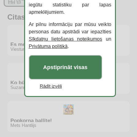
iegūtu statistiku par lapas
apmeklējumiem.
Citas jaunās grāmatas
Ar pilnu informāciju par mūsu veikto
personas datu apstrādi var iepazīties
Sīkdatņu lietošanas noteikumos
un
Es meklēju Teodoru
Privātuma politikā
.
Viesturs Ķerus
Apstiprināt visas
Ko būvē dzīvnieki?
Rādīt izvēli
Suzanne Gernhoizere
Popkorna ballīte!
Mets Hantlijs