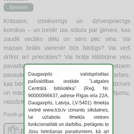
Bērniem
Krāsains, izteiksmīgs un dzīvespriecīgs
komikss – un tomēr tas stāsta par ģimeni, kas
zaudē vecāko dēlu un sēro pēc viņa. Vai
mazais brālis vienmēr būs bēdīgs? Vai viņš
drīkst arī priecāties? Vai brāļa klātbūtne viņu
pavadīs arī turpmākajā dzīvē? Sēras neatņem
pasaulei krāsas, neatņem lietas un nodarbes,
Daugavpils valstspilsētas
pašvaldības iestāde "Latgales
kas bērnam patīk. Tās kļūst par daļu no dzīves
Centrālā bibliotēka" (Reģ. Nr.
un māca dzīvot tālāk ar piedzīvoto zaudējumu,
90000066637, adrese Rīgas iela 22A,
neizdzēšot tuvību un atmiņas.
Daugavpils, Latvija, LV-5401) tīmekļa
vietnē www.lcb.lv izmanto sīkdatnes,
Pasūti grāmatu:
lai uzlabotu tīmekļa vietnes
funkcionalitāti un darbību, pielāgotu to
E-katalogs
Jūsu lietošanas paradumiem, kā arī