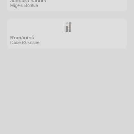
Jaguāra sapnis
Migels Bonfuā
Romāniņš
Dace Rukšāne