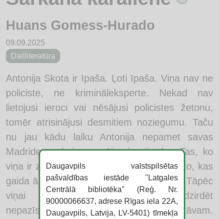
Huans Gomess-Hurado
09.09.2025
Daiļliteratūra
Antonija Skota ir īpaša. Ļoti īpaša. Viņa nav ne
policiste, ne krimināleksperte. Nekad nav
lietojusi ieroci vai nēsājusi policistes žetonu,
tomēr atrisinājusi desmitiem noziegumu. Taču
nu jau kādu laiku Antonija nepamet savas
Madrides apkaimes mājas jumtistabu. Tas, ko
viņa ir zaudējusi, ir daudz svarīgāks par to, kas
Daugavpils valstspilsētas
pašvaldības iestāde "Latgales
gaida ārpusē. Viņa arī nepieņem viesus. Tāpēc
Centrālā bibliotēka" (Reģ. Nr.
viņai nepavisam nepatīk sadzirdēt
90000066637, adrese Rīgas iela 22A,
nepazīstamus soļus tuvojamies augšstāvam.
Daugavpils, Latvija, LV-5401) tīmekļa