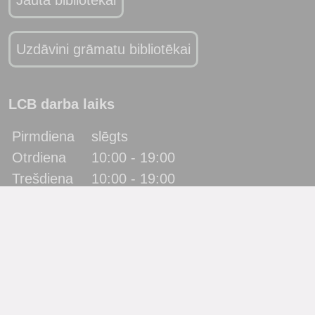
Jautā bibliotēkai
Uzdāvini grāmatu bibliotēkai
LCB darba laiks
Pirmdiena
slēgts
Otrdiena
10:00 - 19:00
Trešdiena
10:00 - 19:00
Ceturtdiena
10:00 - 19:00
Piektdiena
10:00 - 19:00
Sestdiena
10:00 - 17:00
Svētdiena
slēgts
Katra mēneša pēdējā piektdiena - metodiskā diena!
(bibliotēka lietotājus neapkalpo)