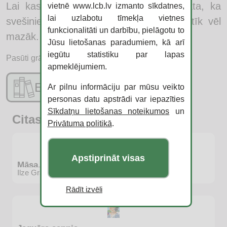
Lai kas tas būtu, Antonija ir pārliecināta, ka
vietnē www.lcb.lv izmanto sīkdatnes,
lai uzlabotu tīmekļa vietnes
svešinieks viņu meklē. Un tas viņai patīk vēl
funkcionalitāti un darbību, pielāgotu to
mazāk.
Jūsu lietošanas paradumiem, kā arī
iegūtu statistiku par lapas
Pasūti grāmatu:
apmeklējumiem.
E-katalogs
Ar pilnu informāciju par mūsu veikto
personas datu apstrādi var iepazīties
Sīkdatņu lietošanas noteikumos
un
Citas jaunās grāmatas
Privātuma politikā
.
Apstiprināt visas
Māsa, brālis
Ilze Graudiņa
Rādīt izvēli