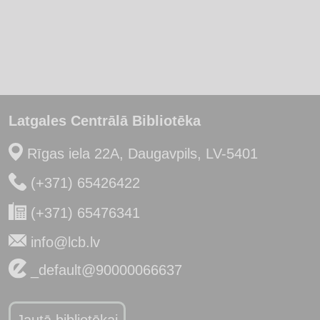
Latgales Centrālā Bibliotēka
Rīgas iela 22A, Daugavpils, LV-5401
(+371) 65426422
(+371) 65476341
info@lcb.lv
_default@90000066637