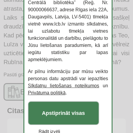
Centrālā bibliotēka" (Reģ. Nr.
atrasta, viņš izpaudīs visus Loka noslēpumus.
90000066637, adrese Rīgas iela 22A,
Daugavpils, Latvija, LV-5401) tīmekļa
Laiks strauji rit uz priekšu. Aizdomas sašķeļ
vietnē www.lcb.lv izmanto sīkdatnes,
draudzības. Uzticēšanās kļūst par greznību.
lai uzlabotu tīmekļa vietnes
Kad pēc ilgākas prombūtnes atkal parādās Teo,
funkcionalitāti un darbību, pielāgotu to
Luīza vairs nezina, ko darīt. Vai viņa var vēlreiz
Jūsu lietošanas paradumiem, kā arī
iegūtu statistiku par lapas
uzticēties draugam? Un galvenais – vai visi
apmeklējumiem.
Rubīna loka noslēpumi tiešām nāks gaismā?
Ar pilnu informāciju par mūsu veikto
Pasūti grāmatu:
personas datu apstrādi var iepazīties
Sīkdatņu lietošanas noteikumos
un
E-katalogs
Privātuma politikā
.
Citas jaunās grāmatas
Apstiprināt visas
Rādīt izvēli