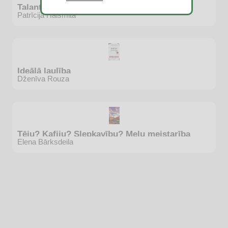
Talantīgais misters Riplijs
Patrīcija Haismita
Ideālā laulība
Dženīva Rouza
Tēju? Kafiju? Slepkavību? Melu meistarība
Elena Bārksdeila