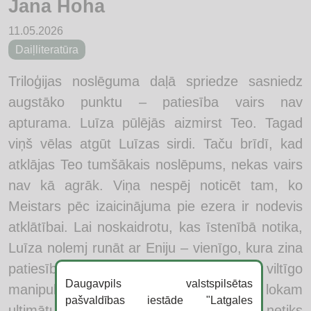
Jana Hoha
11.05.2026
Daiļliteratūra
Triloģijas noslēguma daļā spriedze sasniedz
augstāko punktu – patiesība vairs nav
apturama. Luīza pūlējās aizmirst Teo. Tagad
viņš vēlas atgūt Luīzas sirdi. Taču brīdī, kad
atklājas Teo tumšākais noslēpums, nekas vairs
nav kā agrāk. Viņa nespēj noticēt tam, ko
Meistars pēc izaicinājuma pie ezera ir nodevis
atklātībai. Lai noskaidrotu, kas īstenībā notika,
Luīza nolemj runāt ar Eniju – vienīgo, kura zina
patiesību. Meistars turpina savu viltīgo
Daugavpils valstspilsētas
manipulāciju spēli un izsaka Rubīna lokam
pašvaldības iestāde "Latgales
ultimātu: ja Enija dažu nedēļu laikā netiks