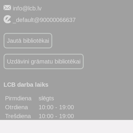
info@lcb.lv
_default@90000066637
Jautā bibliotēkai
Uzdāvini grāmatu bibliotēkai
LCB darba laiks
Pirmdiena
slēgts
Otrdiena
10:00 - 19:00
Trešdiena
10:00 - 19:00
Ceturtdiena
10:00 - 19:00