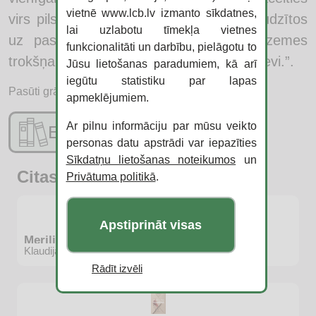
vietnē www.lcb.lv izmanto sīkdatnes,
virs pilsētas, lai no putna lidojuma paraudzītos
lai uzlabotu tīmekļa vietnes
uz pasauli, nedaudz distancētos no zemes
funkcionalitāti un darbību, pielāgotu to
trokšņa un tur, klusumā, satiktu pašam sevi.”.
Jūsu lietošanas paradumiem, kā arī
iegūtu statistiku par lapas
Pasūti grāmatu:
apmeklējumiem.
Ar pilnu informāciju par mūsu veikto
E-katalogs
personas datu apstrādi var iepazīties
Sīkdatņu lietošanas noteikumos
un
Citas jaunās grāmatas
Privātuma politikā
.
Apstiprināt visas
Merilina Monro
Klaudija Beinerte
Rādīt izvēli