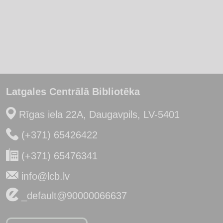
Latgales Centrālā Bibliotēka
Rīgas iela 22A, Daugavpils, LV-5401
(+371) 65426422
(+371) 65476341
info@lcb.lv
_default@90000066637