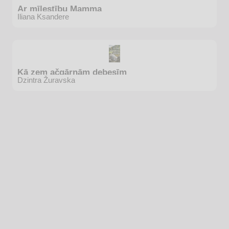
Ar mīlestību Mamma
Iliana Ksandere
Kā zem ačgārnām debesīm
Dzintra Žuravska