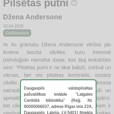
Pilsētas putni
Džena Andersone
10.04.2026
Daiļliteratūra
Ar šo grāmatu Džena Andersone vēršas pie
ikviena lasoša cilvēka, kuru interesē
psiholoģiski niansēta dzeja, kas ļauj ieskatīties
sevī: “Pilsētas putni ir ne tikai baloži, zvirbuļi un
vārnas, bet visi pilsētas iemītnieki, tostarp
cilvēki. Mēs, pilsētas putni, esam šī laikmeta
Daugavpils valstspilsētas
satraukti, emociju nogurdināti, samulsuši un
pašvaldības iestāde "Latgales
apmaldījušies. Putniem izdzīvot ļauj viņu spārni,
Centrālā bibliotēka" (Reģ. Nr.
bet cilvēkiem – ticība un cerība. Tas laikam ir
90000066637, adrese Rīgas iela 22A,
Daugavpils, Latvija, LV-5401) tīmekļa
vienīgais, kas šodienas apstākļos ļauj pacelties