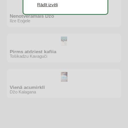
Rādīt izvēli
Nenotveramais Džo
Ilze Eņģele
Pirms atdziest kafija
Tošikadzu Kavaguči
Vienā acumirklī
Džo Kalagana