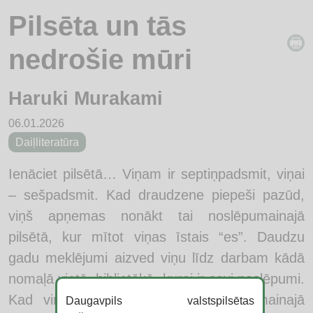
Pilsēta un tās
nedrošie mūri
Haruki Murakami
06.01.2026
Daiļliteratūra
Ienāciet pilsētā… Viņam ir septiņpadsmit, viņai
– sešpadsmit. Kad draudzene piepeši pazūd,
viņš apņemas nonākt tai noslēpumainajā
pilsētā, kur mītot viņas īstais “es”. Daudzu
gadu meklējumi aizved viņu līdz darbam kādā
nomaļā vietā, bibliotēkā, kurai ir savi noslēpumi.
Kad viņš beidzot nonāk tai noslēpumainajā
Daugavpils valstspilsētas