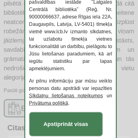
pašvaldības iestāde "Latgales
pilsētā un sastop savu mīļoto, kura strādā citā
Centrālā bibliotēka" (Reģ. Nr.
bibliotēkā – sapņu bibliotēkā, meitene
90000066637, adrese Rīgas iela 22A,
neatceras abu bijušo dzīvi, un, sākot izplūst
Daugavpils, Latvija, LV-5401) tīmekļa
robežām starp īstenību un sapņojumu, viņam
vietnē www.lcb.lv izmanto sīkdatnes,
lai uzlabotu tīmekļa vietnes
jāizlemj, ko pats ir gatavs zaudēt. Mīlas stāsts,
funkcionalitāti un darbību, pielāgotu to
savdabīgs ceļojums, oda bibliotēkām un
Jūsu lietošanas paradumiem, kā arī
grāmatām, ko tās glabā, – “Pilsēta un tās
iegūtu statistiku par lapas
nedrošie mūri” ir šo savādo laiku un vietu
apmeklējumiem.
alegorija.
Ar pilnu informāciju par mūsu veikto
personas datu apstrādi var iepazīties
Pasūti grāmatu:
Sīkdatņu lietošanas noteikumos
un
Privātuma politikā
.
E-katalogs
Apstiprināt visas
Citas jaunās grāmatas