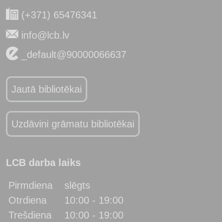
(+371) 65476341
info@lcb.lv
_default@90000066637
Jautā bibliotēkai
Uzdāvini grāmatu bibliotēkai
LCB darba laiks
Pirmdiena
slēgts
Otrdiena
10:00 - 19:00
Trešdiena
10:00 - 19:00