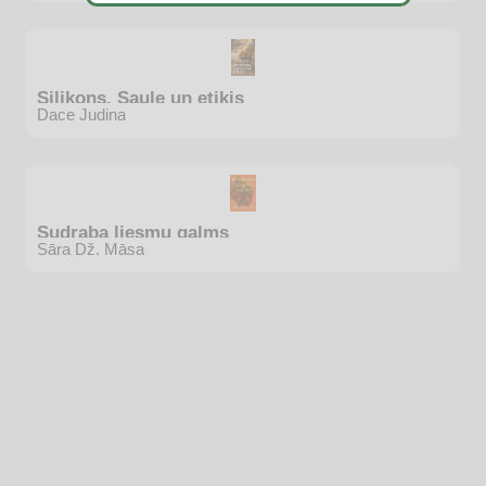
Silikons, Saule un etiķis
Dace Judina
Sudraba liesmu galms
Sāra Dž. Māsa