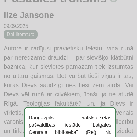
Ilze Jansone
09.09.2025
Daiļliteratūra
Autore ir radījusi pravietisku tekstu, viņa runā
par neredzamo draudzi – par sievišķo klātbūtni
baznīcā, kur sievietes pamazām tiek izstumtas
no altāra gaismas. Bet varbūt tieši viņas ir tās,
kuras Dievs saudzīgi nes tieši zem sirds. Vai
Dievs vēl runā ar cilvēkiem, īpaši, ja tie studē
Rīgā, Teoloģijas fakultātē? Un, ja Dievs ir
vīrietis, vai tad vīrietis ir Dievs? Galvenais
Daugavpils valstspilsētas
varonis Toms ir mācītājs ar stingru pārliecību
pašvaldības iestāde "Latgales
un tirkīza rožukroni, Dievam viņš gatavs ziedot
Centrālā bibliotēka" (Reģ. Nr.