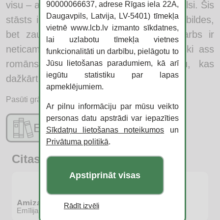
visu – arī tuvību, mīlestību un saprāta balsi. Šis
90000066637, adrese Rīgas iela 22A,
Daugavpils, Latvija, LV-5401) tīmekļa
stāsts ir par cilvēku, kurš atrod visas atbildes,
vietnē www.lcb.lv izmanto sīkdatnes,
bet zaudē tos, kas vēl spēj mīlēt. Darbs ir
lai uzlabotu tīmekļa vietnes
neticami cilvēcīgs un vienlaikus teoloģiski ass
funkcionalitāti un darbību, pielāgotu to
romāns par varu, ticību un klusumu, kas
Jūsu lietošanas paradumiem, kā arī
iegūtu statistiku par lapas
dažkārt ir skaļāks par jebkuru sprediķi.
apmeklējumiem.
Pasūti grāmatu:
Ar pilnu informāciju par mūsu veikto
personas datu apstrādi var iepazīties
E-katalogs
Sīkdatņu lietošanas noteikumos
un
Privātuma politikā
.
Citas jaunās grāmatas
Apstiprināt visas
Amizants stāsts
Rādīt izvēli
Emīlija Henrija