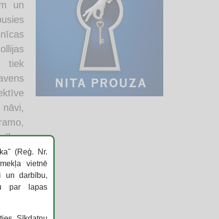
ām un
pusies
snīcas
llijas
 tiek
avens
ktīve
 nāvi,
uramo,
enības
ollija
ka" (Reģ. Nr.
īmekļa vietnē
šifrēt
i un darbību,
ku par lapas
īties
Sīkdatņu