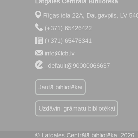
Latgales Centrālā Bibliotēka
Rīgas iela 22A, Daugavpils, LV-54
(+371) 65426422
(+371) 65476341
info@lcb.lv
_default@90000066637
Jautā bibliotēkai
Uzdāvini grāmatu bibliotēkai
© Latgales Centrālā bibliotēka,
2026