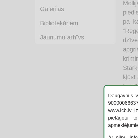
Moll
Galerijas
piedi
pa ka
Bibliotekāriem
“Rege
Jaunumu arhīvs
dzīv
apgr
krim
Stārk
kļūst
turkl
nāve 
Daugavpils v
90000066637,
sapro
www.lcb.lv i
vainī
pielāgotu t
apmeklējumi
Pasūti
Ar pilnu inf