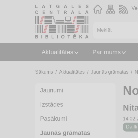
Ve
Aktualitātes
Par mums
Sākums
Aktualitātes
Jaunās grāmatas
N
No
Jaunumi
Izstādes
Nit
Pasākumi
14.02.
Daiļli
Jaunās grāmatas