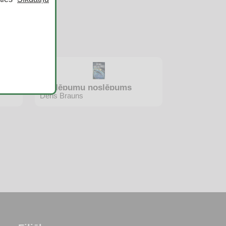
Noslēpumu noslēpums
Dens Brauns