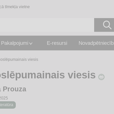
cā tīmekļa vietne
Pakalpojumi
E-resursi
Novadpētniecīb
oslēpumainais viesis
slēpumainais viesis
a Prouza
2025
teratūra