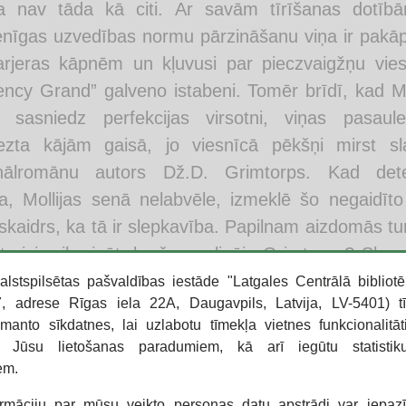
ija nav tāda kā citi. Ar savām tīrīšanas dotīb
enīgas uzvedības normu pārzināšanu viņa ir pakā
rjeras kāpnēm un kļuvusi par pieczvaigžņu vie
ncy Grand” galveno istabeni. Tomēr brīdī, kad Mo
e sasniedz perfekcijas virsotni, viņas pasaule
iezta kājām gaisā, jo viesnīcā pēkšņi mirst sl
inālromānu autors Dž.D. Grimtorps. Kad dete
a, Mollijas senā nelabvēle, izmeklē šo negaidīto
 skaidrs, ka tā ir slepkavība. Papilnam aizdomās t
āt visi grib zināt: kurš nogalināja Grimtorpu? Slav
apdraud viesnīcas nevainojamo reputāciju, un M
alstspilsētas pašvaldības iestāde "Latgales Centrālā bibliotē
 adrese Rīgas iela 22A, Daugavpils, Latvija, LV-5401) t
t, ka viņa, iespējams, ir vienīgā, kura var at
zmanto sīkdatnes, lai uzlabotu tīmekļa vietnes funkcionalitāt
go, tāpēc ir jārīkojas steigšus.
o Jūsu lietošanas paradumiem, kā arī iegūtu statisti
em.
 grāmatu:
ormāciju par mūsu veikto personas datu apstrādi var iepaz