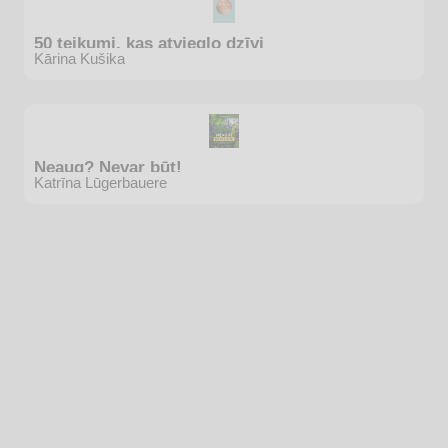
50 teikumi, kas atvieglo dzīvi
Kārina Kušika
Neaug? Nevar būt!
Katrīna Lūgerbauere