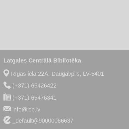
Latgales Centrālā Bibliotēka
Rīgas iela 22A, Daugavpils, LV-5401
(+371) 65426422
(+371) 65476341
info@lcb.lv
_default@90000066637