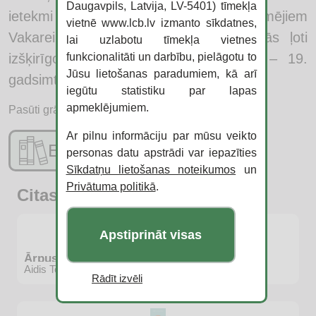
Daugavpils, Latvija, LV-5401) tīmekļa
ietekmi uz nozīmīgu lēmumu pieņēmējiem
vietnē www.lcb.lv izmanto sīkdatnes,
Vakareiropas valstu valdošajās aprindās ļoti
lai uzlabotu tīmekļa vietnes
funkcionalitāti un darbību, pielāgotu to
izšķirīgos vēstures posmos, jo īpaši – 19.
Jūsu lietošanas paradumiem, kā arī
gadsimta pirmajā pusē.
iegūtu statistiku par lapas
apmeklējumiem.
Pasūti grāmatu:
Ar pilnu informāciju par mūsu veikto
E-katalogs
personas datu apstrādi var iepazīties
Sīkdatņu lietošanas noteikumos
un
Privātuma politikā
.
Citas jaunās grāmatas
Apstiprināt visas
Ārpus ētera
Aidis Tomsons
Rādīt izvēli