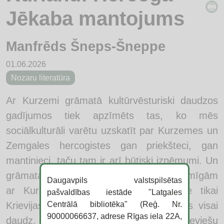
Jēkaba mantojums
Manfrēds Šneps-Šneppe
01.06.2026
Nozaru literatūra
Ar Kurzemi grāmatā kultūrvēsturiski daudzos
gadījumos tiek apzīmēts tas, ko mēs
sociālkulturāli varētu uzskatīt par Kurzemes un
Zemgales hercogistes gan priekšteci, gan
mantinieci, taču tam ir arī būtiski izņēmumi. Un
grāmata ir arī par sievietēm – par nozīmīgām
Daugavpils valstspilsētas
ar Kurzemi saistītām sievietēm – ne tikai
pašvaldības iestāde "Latgales
Centrālā bibliotēka" (Reģ. Nr.
Krievijas caru galmos, par ko ir rakstīts visai
90000066637, adrese Rīgas iela 22A,
daudz, bet arī par ar Kurzemi saistītu sieviešu