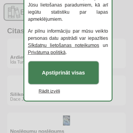
Jūsu lietošanas paradumiem, kā arī
E-katalogs
iegūtu statistiku par lapas
apmeklējumiem.
Citas jaunās grāmatas
Ar pilnu informāciju par mūsu veikto
personas datu apstrādi var iepazīties
Sīkdatņu lietošanas noteikumos
un
Privātuma politikā
.
Ardievu, teiksmainie!
Īda Turpeinena
Apstiprināt visas
Rādīt izvēli
Silikons, Saule un etiķis
Dace Judina
Noslēpumu noslēpums