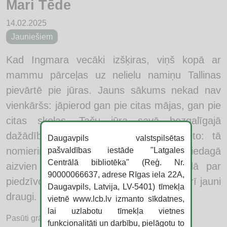
Mari Tēde
14.02.2025
Jauniešiem
Kad Ingmara vecāki izšķiras, viņš kopā ar
mammu pārceļas uz nelielu namiņu Tallinas
pievārtē pie jūras. Jauns sākums nekad nav
vienkāršs: jāpierod gan pie citas mājas, gan pie
citas skolas. Taču jūra savā bezgalīgajā
dažādībā kļūst par Ingmara sabiedroto: tā
Daugavpils valstspilsētas
nomierina, uzmundrina, iznes piemājas liedagā
pašvaldības iestāde "Latgales
Centrālā bibliotēka" (Reģ. Nr.
aizvien jaunums pārsteigumus un gādā par
90000066637, adrese Rīgas iela 22A,
piedzīvojumiem. Drīz zēna dzīvē ienāk arī jauni
Daugavpils, Latvija, LV-5401) tīmekļa
draugi.
vietnē www.lcb.lv izmanto sīkdatnes,
lai uzlabotu tīmekļa vietnes
Pasūti grāmatu:
funkcionalitāti un darbību, pielāgotu to