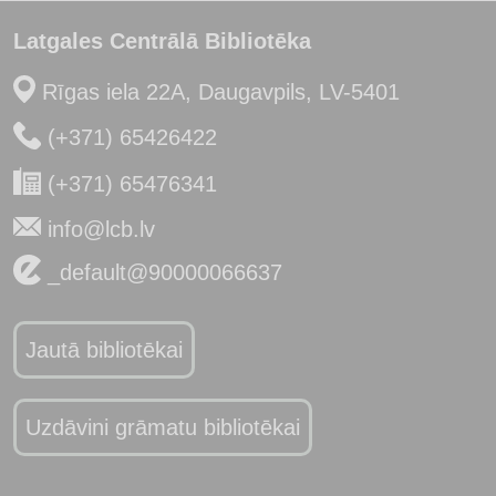
Latgales Centrālā Bibliotēka
Rīgas iela 22A, Daugavpils, LV-5401
(+371) 65426422
(+371) 65476341
info@lcb.lv
_default@90000066637
Jautā bibliotēkai
Uzdāvini grāmatu bibliotēkai