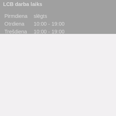
LCB darba laiks
Pirmdiena
slēgts
Otrdiena
10:00 - 19:00
Trešdiena
10:00 - 19:00
Ceturtdiena
10:00 - 19:00
Piektdiena
10:00 - 19:00
Sestdiena
10:00 - 17:00
Svētdiena
slēgts
Katra mēneša pēdējā piektdiena - metodiskā diena!
(bibliotēka lietotājus neapkalpo)
Filiāles
Bērnu bibliotēka “Zīlīte”