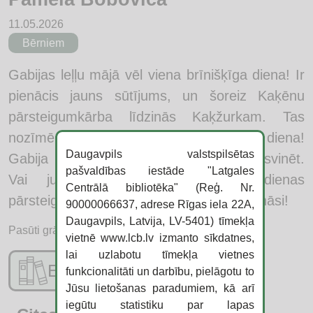
11.05.2026
Bērniem
Gabijas leļļu mājā vēl viena brīnišķīga diena! Ir
pienācis jauns sūtījums, un šoreiz Kaķēnu
pārsteigumkārba līdzinās Kaķžurkam. Tas
nozīmē, ka šodien ir viņa dzimšanas diena!
Daugavpils valstspilsētas
Gabija un gabijkaķi ļoti grib to kopīgi nosvinēt.
pašvaldības iestāde "Latgales
Vai jubilāram patiks dzimšanas dienas
Centrālā bibliotēka" (Reģ. Nr.
pārsteigums? Piebiedrojies, un tu to uzzināsi!
90000066637, adrese Rīgas iela 22A,
Daugavpils, Latvija, LV-5401) tīmekļa
Pasūti grāmatu:
vietnē www.lcb.lv izmanto sīkdatnes,
lai uzlabotu tīmekļa vietnes
E-katalogs
funkcionalitāti un darbību, pielāgotu to
Jūsu lietošanas paradumiem, kā arī
iegūtu statistiku par lapas