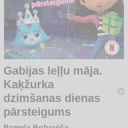
Gabijas leļļu māja.
Kaķžurka
dzimšanas dienas
pārsteigums
Pamela Boboviča