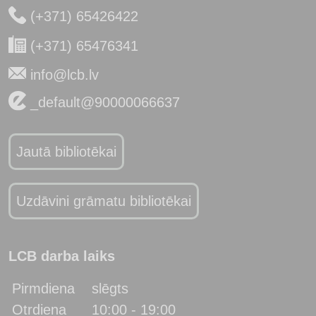
(+371) 65426422
(+371) 65476341
info@lcb.lv
_default@90000066637
Jautā bibliotēkai
Uzdāvini grāmatu bibliotēkai
LCB darba laiks
Pirmdiena
slēgts
Otrdiena
10:00 - 19:00