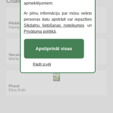
Citas jaunās grāmatas
apmeklējumiem.
Ar pilnu informāciju par mūsu veikto
personas datu apstrādi var iepazīties
Pēdējais lācis
Sīkdatņu lietošanas noteikumos
un
Hanna Golda
Privātuma politikā
.
Apstiprināt visas
Vecais ozols
Mārīte Tabita Kalniņa
Rādīt izvēli
Pļavā
Elina Roth