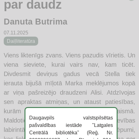
par daudz
Danuta Butrima
07.11.2025
Daiļliteratūra
Viens liktenīgs zvans. Viens pazudis vīrietis. Un
viena sieviete, kurai vairs nav, kam ticēt.
Divdesmit deviņus gadus vecā Stella tiek
ierauta bijušā mīļotā Marka meklējumos kopā
ar viņa pašreizējo draudzeni Alisi. Atdzīvojas
sen apraktas atmiņas, un ataust patiesības,
kurām nekad nevajadzēja nākt gaismā.
Daugavpils valstspilsētas
Maldoties arvien dziļāk kaislību un nodevības
pašvaldības iestāde "Latgales
labirintā, atklājas Marka pagātne un noslēpumi,
Centrālā bibliotēka" (Reģ. Nr.