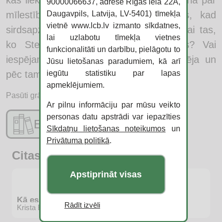
kas liek abām pārvērtēt visu, ko viņas zina par
90000066637, adrese Rīgas iela 22A,
Daugavpils, Latvija, LV-5401) tīmekļa
mīlestību un uzticēšanos. Kā rīkoties, kad
vietnē www.lcb.lv izmanto sīkdatnes,
sirdsapziņa saduras ar atriebes kāri? Vai tas,
lai uzlabotu tīmekļa vietnes
ko Stella atradīs, būs reiz zaudētais? Vai
funkcionalitāti un darbību, pielāgotu to
iespējams piedot kādam, kurš tevi mīlēja un
Jūsu lietošanas paradumiem, kā arī
iegūtu statistiku par lapas
pēc tam salauza?.
apmeklējumiem.
Pasūti grāmatu:
Ar pilnu informāciju par mūsu veikto
personas datu apstrādi var iepazīties
E-katalogs
Sīkdatņu lietošanas noteikumos
un
Privātuma politikā
.
Citas jaunās grāmatas
Apstiprināt visas
Kā es ienīstu tehnikumu
Rādīt izvēli
Krista Betija Samauska