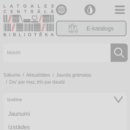
E-katalogs
Sākums
Aktualitātes
Jaunās grāmatas
Div' par maz, trīs par daudz
Izvēlne
Jaunumi
Izstādes