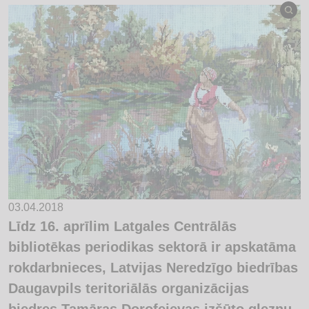
03.04.2018
Līdz 16. aprīlim Latgales Centrālās
bibliotēkas periodikas sektorā ir apskatāma
rokdarbnieces, Latvijas Neredzīgo biedrības
Daugavpils teritoriālās organizācijas