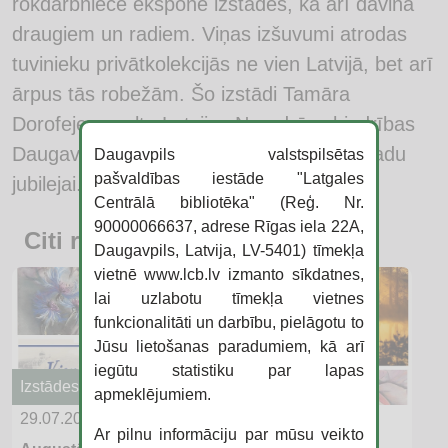
rokdarbniece eksponē izstādēs, kā arī dāvina
draugiem un radiem. Viņas izšuvumi atrodas
tuvinieku privātkolekcijās ne vien Latvijā, bet arī
ārpus tās robežām. Šo izstādi Tamāra
Dorofejeva velta Latvijas Neredzīgo biedrības
Daugavpils teritoriālās organizācijas 60 gadu
Daugavpils valstspilsētas
pašvaldības iestāde "Latgales
jubilejai.
Centrālā bibliotēka" (Reģ. Nr.
90000066637, adrese Rīgas iela 22A,
Citi raksti
Daugavpils, Latvija, LV-5401) tīmekļa
vietnē www.lcb.lv izmanto sīkdatnes,
lai uzlabotu tīmekļa vietnes
funkcionalitāti un darbību, pielāgotu to
Jūsu lietošanas paradumiem, kā arī
iegūtu statistiku par lapas
Izstādes
apmeklējumiem.
29.07.2026
Ar pilnu informāciju par mūsu veikto