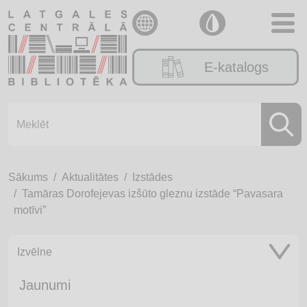
E-katalogs
Sākums
Aktualitātes
Izstādes
Tamāras Dorofejevas izšūto gleznu izstāde “Pavasara
motīvi”
Izvēlne
Jaunumi