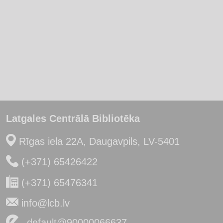
Latgales Centrālā Bibliotēka
Rīgas iela 22A, Daugavpils, LV-5401
(+371) 65426422
(+371) 65476341
info@lcb.lv
_default@90000066637