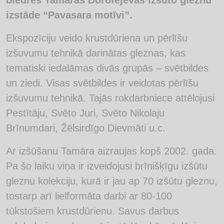
biedres Tamāras Dorofejevas izšūto gleznu
izstāde “Pavasara motīvi”.
Ekspozīciju veido krustdūriena un pērlīšu
izšuvumu tehnikā darinātas gleznas, kas
tematiski iedalāmas divās grupās – svētbildes
un ziedi. Visas svētbildes ir veidotas pērlīšu
izšuvumu tehnikā. Tajās rokdarbniece attēlojusi
Pestītāju, Svēto Juri, Svēto Nikolaju
Brīnumdari, Žēlsirdīgo Dievmāti u.c.
Ar izšūšanu Tamāra aizraujas kopš 2002. gada.
Pa šo laiku viņa ir izveidojusi brīnišķīgu izšūtu
gleznu kolekciju, kurā ir jau ap 70 izšūtu gleznu,
tostarp arī lielformāta darbi ar 80-100
tūkstošiem krustdūrienu. Savus darbus