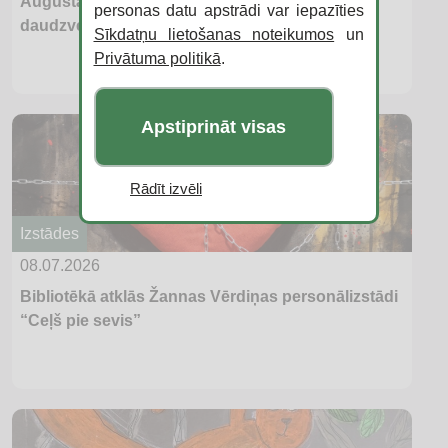
Augustā Daugavpils bibliotēkas aicina iepazīt
personas datu apstrādi var iepazīties
daudzveidīgas mākslas izstādes
Sīkdatņu lietošanas noteikumos
un
Privātuma politikā
.
Apstiprināt visas
Rādīt izvēli
Izstādes
08.07.2026
Bibliotēkā atklās Žannas Vērdiņas personālizstādi
“Ceļš pie sevis”