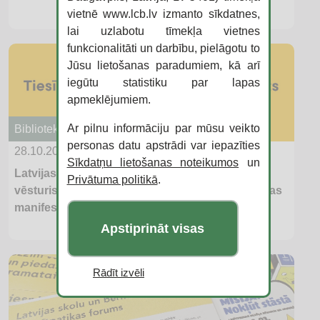
vietnē www.lcb.lv izmanto sīkdatnes,
lai uzlabotu tīmekļa vietnes
funkcionalitāti un darbību, pielāgotu to
Jūsu lietošanas paradumiem, kā arī
iegūtu statistiku par lapas
apmeklējumiem.
Ar pilnu informāciju par mūsu veikto
Bibliotekāriem
personas datu apstrādi var iepazīties
28.10.2025
Sīkdatņu lietošanas noteikumos
un
Latvijas Nacionālajā bibliotēkā pieņemts
Privātuma politikā
.
vēsturisks manifests “Tiesības uz lasīšanu. Rīgas
manifests” un uzsākta tā parakstīšana
Apstiprināt visas
Rādīt izvēli