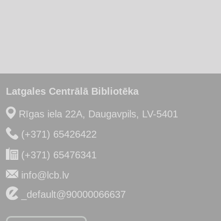
Latgales Centrālā Bibliotēka
Rīgas iela 22A, Daugavpils, LV-5401
(+371) 65426422
(+371) 65476341
info@lcb.lv
_default@90000066637