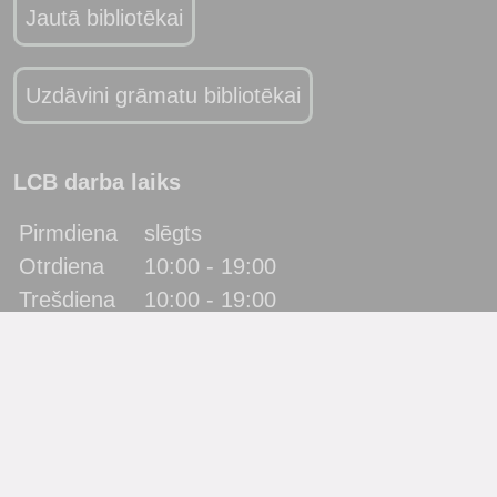
Jautā bibliotēkai
Uzdāvini grāmatu bibliotēkai
LCB darba laiks
Pirmdiena
slēgts
Otrdiena
10:00 - 19:00
Trešdiena
10:00 - 19:00
Ceturtdiena
10:00 - 19:00
Piektdiena
10:00 - 19:00
Sestdiena
10:00 - 17:00
Svētdiena
slēgts
Katra mēneša pēdējā piektdiena - metodiskā diena!