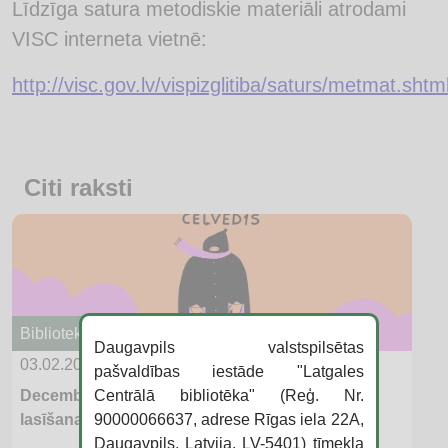
Līdzīga satura metodiskie materiāli atrodami
VISC interneta vietnē:
http://visc.gov.lv/vispizglitiba/saturs/metmat.shtm
Citi raksti
Bibliotekāriem
Daugavpils valstspilsētas
03.02.2026
pašvaldības iestāde "Latgales
Centrālā bibliotēka" (Reģ. Nr.
Decembra un janvāra “Literatūras ceļvedis” –
90000066637, adrese Rīgas iela 22A,
lasīšana kā ziemošanas veids
Daugavpils, Latvija, LV-5401) tīmekļa