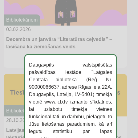
Bibliotekāriem
03.02.2026
Decembra un janvāra “Literatūras ceļvedis” –
lasīšana kā ziemošanas veids
Daugavpils valstspilsētas
pašvaldības iestāde "Latgales
Centrālā bibliotēka" (Reģ. Nr.
90000066637, adrese Rīgas iela 22A,
Daugavpils, Latvija, LV-5401) tīmekļa
vietnē www.lcb.lv izmanto sīkdatnes,
lai uzlabotu tīmekļa vietnes
Bibliotekāriem
funkcionalitāti un darbību, pielāgotu to
28.10.2025
Jūsu lietošanas paradumiem, kā arī
Latvijas Nacionālajā bibliotēkā pieņemts
iegūtu statistiku par lapas
vēsturisks manifests “Tiesības uz lasīšanu. Rīgas