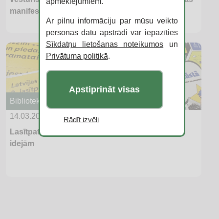
apmeklējumiem.
manifests” un uzsākta tā parakstīšana
Ar pilnu informāciju par mūsu veikto
personas datu apstrādi var iepazīties
Sīkdatņu lietošanas noteikumos
un
Privātuma politikā
.
Apstiprināt visas
Bibliotekāriem
14.03.2025
Rādīt izvēli
Lasītpatikas forums – iedvesmas avots jaunām
idejām