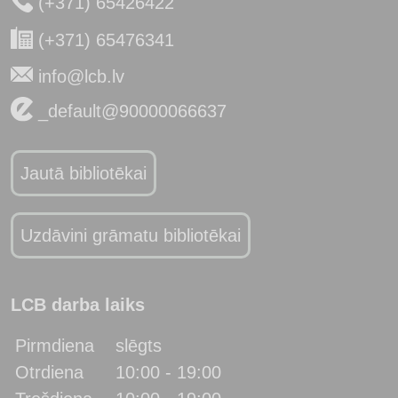
(+371) 65426422
(+371) 65476341
info@lcb.lv
_default@90000066637
Jautā bibliotēkai
Uzdāvini grāmatu bibliotēkai
LCB darba laiks
Pirmdiena
slēgts
Otrdiena
10:00 - 19:00