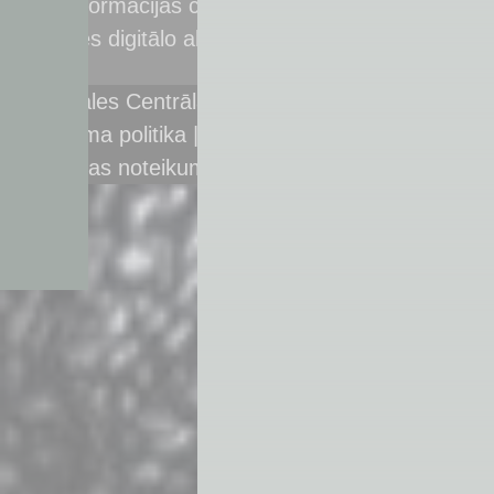
ASV Informācijas centrs
Ģimenes digitālo aktivitāšu centrs
© Latgales Centrālā bibliotēka,
2026
Privātuma politika
|
Piekļūstamība
|
Bibliotēkas
lietošanas noteikumi
|
Sīkdatņu pārvaldība