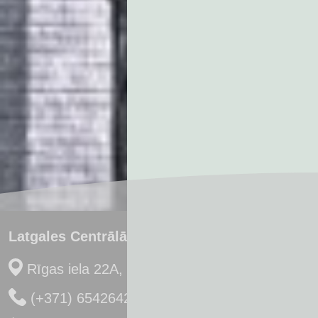
Latgales Centrālā Bibliotēka
Rīgas iela 22A, Daugavpils, LV-5401
(+371) 65426422