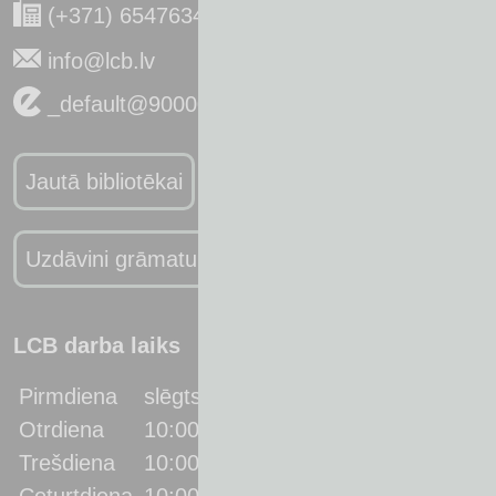
(+371) 65476341
info@lcb.lv
_default@90000066637
Jautā bibliotēkai
Uzdāvini grāmatu bibliotēkai
LCB darba laiks
Pirmdiena
slēgts
Otrdiena
10:00 - 19:00
Trešdiena
10:00 - 19:00