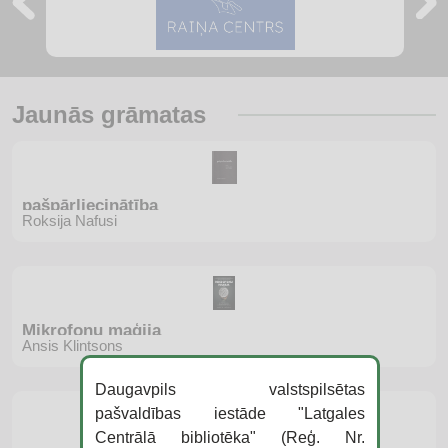
Jaunās grāmatas
pašpārliecinātība
Roksija Nafusi
Mikrofonu maģija
Ansis Klintsons
Daugavpils valstspilsētas
pašvaldības iestāde "Latgales
Centrālā bibliotēka" (Reģ. Nr.