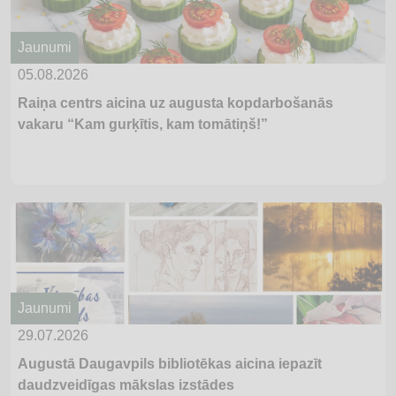
Jaunumi
05.08.2026
Raiņa centrs aicina uz augusta kopdarbošanās
vakaru “Kam gurķītis, kam tomātiņš!”
Jaunumi
29.07.2026
Augustā Daugavpils bibliotēkas aicina iepazīt
daudzveidīgas mākslas izstādes