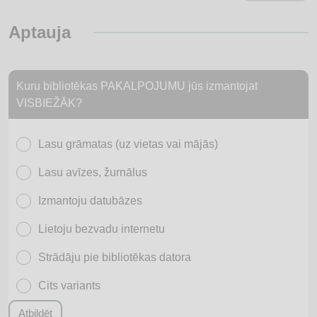
Aptauja
Kuru bibliotēkas PAKALPOJUMU jūs izmantojat
VISBIEŽĀK?
Lasu grāmatas (uz vietas vai mājās)
Lasu avīzes, žurnālus
Izmantoju datubāzes
Lietoju bezvadu internetu
Strādāju pie bibliotēkas datora
Cits variants
Atbildēt