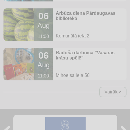
06
Arbūza diena Pārdaugavas
bibliotēkā
Aug
Komunālā iela 2
11:00
06
Radošā darbnīca “Vasaras
krāsu spēlē”
Aug
Mihoelsa iela 58
11:00
Vairāk >