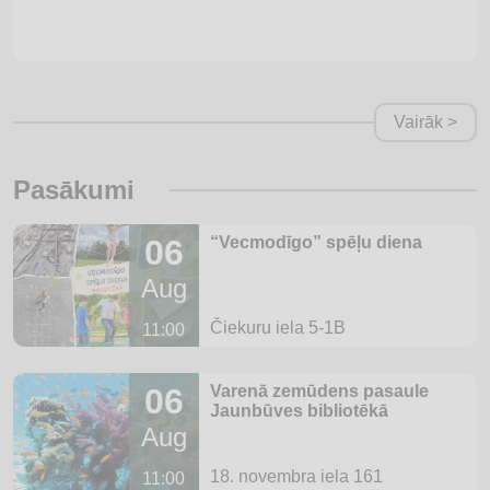
Vairāk >
Pasākumi
06
“Vecmodīgo” spēļu diena
Aug
Čiekuru iela 5-1B
11:00
06
Varenā zemūdens pasaule
Jaunbūves bibliotēkā
Aug
18. novembra iela 161
11:00