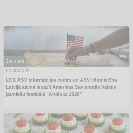
veicināšanas programmas “Bērnu,
jauniešu un vecāku žūrija 2026”
ikgadējo jaunāko grāmatu
lasīšanas un vērtēšanas maratonu
un aicina tajā iesaistīties bērnus,
jauniešus un pieaugušos. Šogad
programmas ekspertu komisija
lasītājiem sagatavojusi 29
Jaunumi
grāmatu kolekciju, kas sadalīta
sešās vecumgrupās. Tajā iekļauti
05.08.2026
13 latviešu oriģinālliteratūras darbi
LCB ASV Informācijas centrs un ASV vēstniecība
un 16 tulkojumi. Daudzveidīgais
Latvijā aicina iepazīt Amerikas Savienotās Valstis
grāmatu...
jauniešu festivālā “Artišoks 2026”