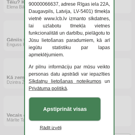
Tēju? Kafiju? Slepkavību? Melu meistarība
90000066637, adrese Rīgas iela 22A,
Elena Bārksdeila
Daugavpils, Latvija, LV-5401) tīmekļa
vietnē www.lcb.lv izmanto sīkdatnes,
lai uzlabotu tīmekļa vietnes
funkcionalitāti un darbību, pielāgotu to
Ģēnijs tevī
Jūsu lietošanas paradumiem, kā arī
Enguss Flečers
iegūtu statistiku par lapas
apmeklējumiem.
Ar pilnu informāciju par mūsu veikto
personas datu apstrādi var iepazīties
Kā zem ačgārnām debesīm
Sīkdatņu lietošanas noteikumos
un
Dzintra Žuravska
Privātuma politikā
.
Apstiprināt visas
Vecais ozols
Mārīte Tabita Kalniņa
Rādīt izvēli